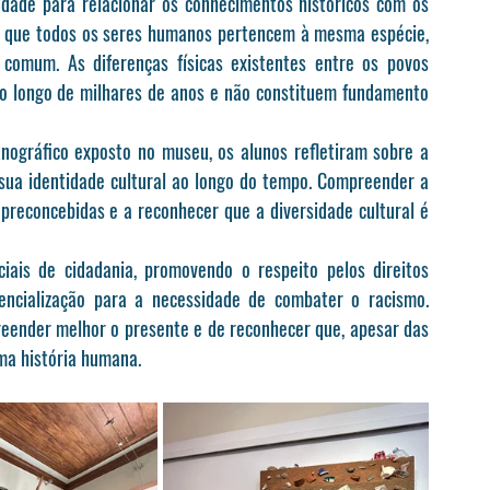
dade para relacionar os conhecimentos históricos com os 
princípios da evolução humana. A ciência demonstra que todos os seres humanos pertencem à mesma espécie, 
comum. As diferenças físicas existentes entre os povos 
o longo de milhares de anos e não constituem fundamento 
nográfico exposto no museu, os alunos refletiram sobre a 
ua identidade cultural ao longo do tempo. Compreender a 
 preconcebidas e a reconhecer que a diversidade cultural é 
ciais de cidadania, promovendo o respeito pelos direitos 
encialização para a necessidade de combater o racismo. 
ender melhor o presente e de reconhecer que, apesar das 
ma história humana.