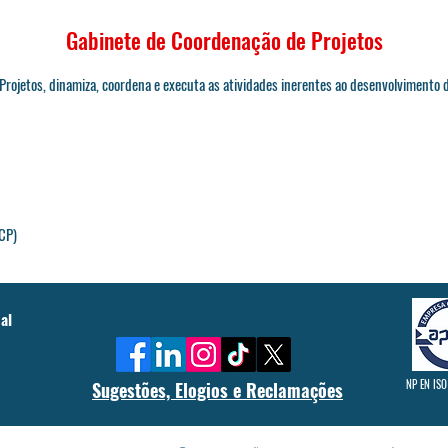
Gabinete de Coordenação de Projetos
 Projetos, dinamiza, coordena e executa as atividades inerentes ao desenvolviment
CP)
al
NP EN ISO
Sugestões, Elogios e Reclamações