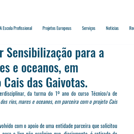
A Escola Profissional
Projetos Europeus
Serviços
Noticias
Re
r Sensibilização para a
res e oceanos, em
 Cais das Gaivotas.
erdisciplinar, da turma do 1º ano do curso Técnico/a de 
 dos rios, mares e oceanos, em parceira com o projeto Cais 
olvido com o apoio de uma entidade parceira que solicitou 
para o lixo não orgânico que, diariamente, é retirado da 