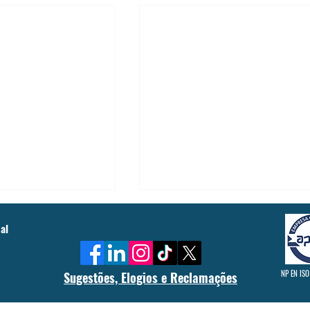
al
NP EN ISO
Sugestões, Elogios e Reclamações
rença