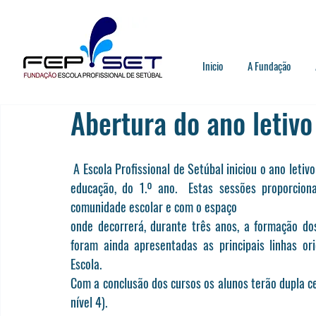
Inicio
A Fundação
Abertura do ano letiv
 A Escola Profissional de Setúbal iniciou o ano letivo com sessões de boas-vindas aos alunos e encarregados de 
educação, do 1.º ano.  Estas sessões proporcio
comunidade escolar e com o espaço
onde decorrerá, durante três anos, a formação do
foram ainda apresentadas as principais linhas or
Escola.
Com a conclusão dos cursos os alunos terão dupla cer
nível 4).