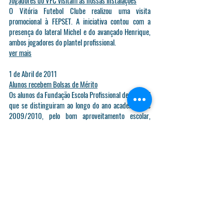
Jogadores do VFC visitam as nossas instalações
O Vitória Futebol Clube realizou uma visita
promocional à FEPSET. A iniciativa contou com a
presença do lateral Michel e do avançado Henrique,
ambos jogadores do plantel profissional.
ver mais
1 de Abril de 2011
Alunos recebem Bolsas de Mérito
Os alunos da Fundação Escola Profissional de Setúbal
que se distinguiram ao longo do ano académico de
2009/2010, pelo bom aproveitamento escolar,
foram no dia 30 de Março, agraciados com a
atribuição das respetivas Bolsas de Mérito.
ver mais
30 de Março de 2011
FEPSET participa na V Mostra de Associativismo
Jovem
A Fundação Escola Profissional de Setúbal, marcou
presença na V Mostra do Associativismo Jovem. Esta
iniciativa promovida, pelo Gabinete de Juventude da