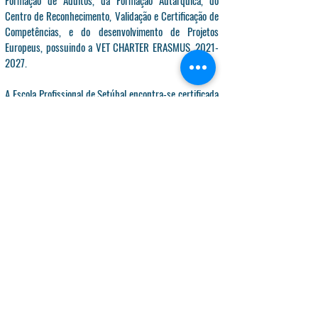
Centro de Reconhecimento, Validação e Certificação de
Competências, e do desenvolvimento de Projetos
Europeus, possuindo a VET CHARTER ERASMUS,
2021-
2027
.
A Escola Profissional de Setúbal encontra-se certificada
pela ISO 9001:2015, desde 17 de julho de 2017,
procurando sempre a melhoria contínua da sua
atividade, estando a decorrer o processo de alinhamento
com a certificação EQAVET