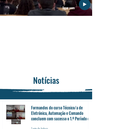
ligar som
CURSOS PROFISSIONAIS
FORMAÇÃO PEDAGÓGICA
CURSOS DE
DE FORMADORES
APRENDIZAGEM
CERTIFICAÇÃO DE
OFERTA FORMATIVA
QUALIDADE ISO
2026/2027
EQAVET
Notícias
Formandos do curso Técnico/a de
Eletrónica, Automação e Comando
concluem com sucesso o 1.º Período de
Formação em Contexto de Trabalho
1 min de leitura