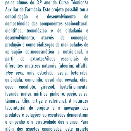
pelos alunos do 3.º ano do Curso Técnico/a 
Auxiliar de Farmácia. Este projeto possibilitou a 
consolidação e desenvolvimento de 
competências das componentes sociocultural, 
cientifica, tecnológica e de cidadania e 
desenvolvimento, através da conceção, 
produção e comercialização de manipulados de 
aplicação dermocosmética e nutricional, a 
partir de extratos/óleos essenciais de 
diferentes matrizes naturais (alecrim; alfalfa; 
aloe vera
; anis estrelado; aveia; beterraba; 
calêndula; camomila; cavalinho; cevada; chia; 
coco; eucalipto; girassol; hortelã-pimenta; 
lavanda; malva; mirtilos; pinheiro; poejo; salva; 
tâmaras; tília; urtiga e valeriana). A natureza 
laboratorial do projeto e a inovação dos 
produtos e soluções apresentados demonstram 
o empenho e a criatividade dos alunos. Para 
além dos aspetos enunciados, este projeto 