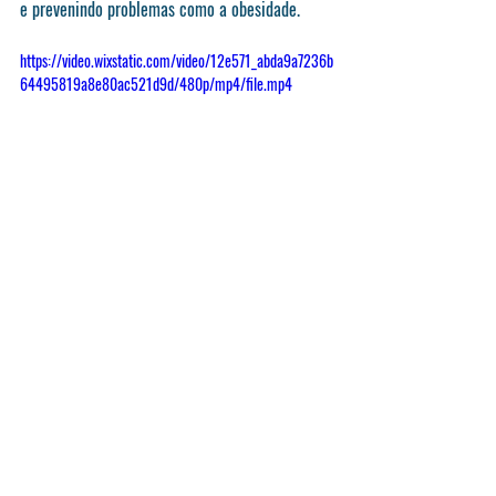
e prevenindo problemas como a obesidade.
https://video.wixstatic.com/video/12e571_abda9a7236b
64495819a8e80ac521d9d/480p/mp4/file.mp4