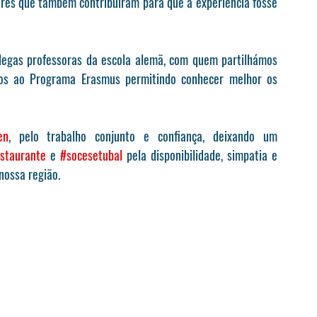
ores que também contribuíram para que a experiência fosse 
egas professoras da escola alemã, com quem partilhámos 
vos ao Programa Erasmus permitindo conhecer melhor os 
en
, pelo trabalho conjunto e confiança, deixando um 
estaurante
 e 
#socesetubal
 pela disponibilidade, simpatia e 
nossa região.