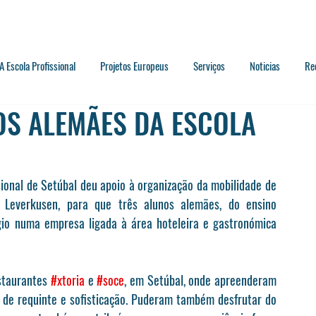
A Escola Profissional
Projetos Europeus
Serviços
Noticias
Re
OS ALEMÃES DA ESCOLA
sional de Setúbal deu apoio à organização da mobilidade de 
g Leverkusen, para que três alunos alemães, do ensino 
gio numa empresa ligada à área hoteleira e gastronómica 
staurantes 
#xtoria
 e 
#soce
, em Setúbal, onde apreenderam 
 de requinte e sofisticação. Puderam também desfrutar do 