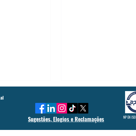
026/2027 -
Tribunal dos Peixes: quando a
al
 Professores
literatura leva a corrupção a
julgamento
ional de Setúbal está a
No âmbito do Projeto Anticorrupção, 
NP EN ISO
Sugestões, Elogios e Reclamações
ores para as disciplinas
turma de TMA 2024-2027 desenvolve
atemática Área de
atividade “Tribunal dos Peixes”,
s Geometria Descritiva
integrada na disciplina de Português 