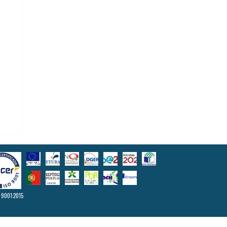
a
 9001:2015
u a
e