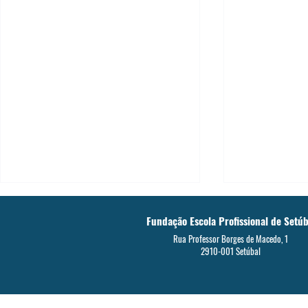
ANO LETIV0 2
Fundação Escola Profissional de Setúb
Recrutamento
Rua Professor Borges de Macedo, 1
2910-001 Setúbal
A Escola Profiss
recrutar profess
de: Português M
Integração Inglê