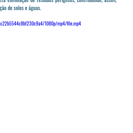
ção de solos e águas.
924c22b5544c8bf230c9a4/1080p/mp4/file.mp4